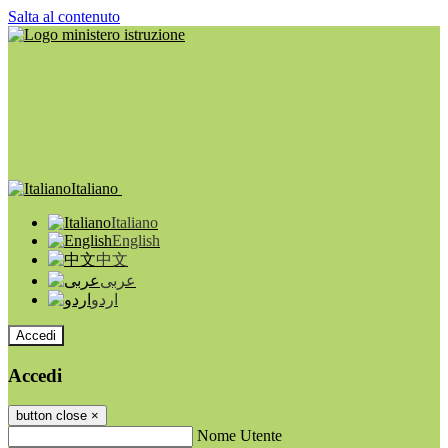
Salta al contenuto
Italiano
Italiano
English
中文
عربى
اردو
Accedi
Accedi
button close
×
Nome Utente