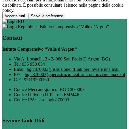
disabilitati. È possibile consultare l'elenco nella pagina della cookie
policy.
Accetta tutti
Salva le preferenze
Istituto Comprensivo “Valle d’Argon”
Contatti
Istituto Comprensivo “Valle d’Argon”
Via A. Locatelli, 3 - 24060 San Paolo D'Argon (BG)
Tel:
035 958 054
Email:
bgic870003@istruzione.it
Link per inviare una mail
PEC:
bgic870003@pec.istruzione.it
Link per inviare una mail
C.F.: 95119200160
Codice Meccanografico: BGIC870003
Codice Univoco Ufficio: UFMM4R
Codice IPA: istsc_bgic870003
Sezione Link Utili