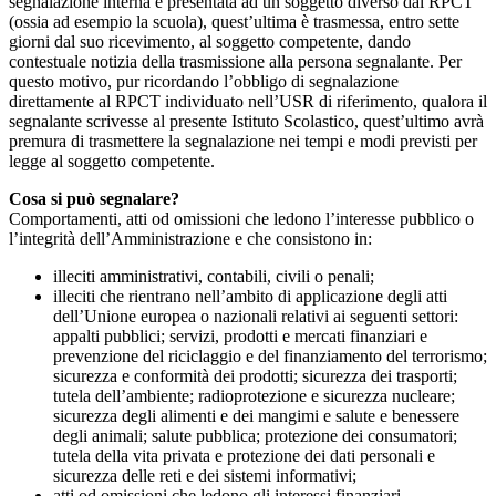
segnalazione interna è presentata ad un soggetto diverso dal RPCT
(ossia ad esempio la scuola), quest’ultima è trasmessa, entro sette
giorni dal suo ricevimento, al soggetto competente, dando
contestuale notizia della trasmissione alla persona segnalante. Per
questo motivo, pur ricordando l’obbligo di segnalazione
direttamente al RPCT individuato nell’USR di riferimento, qualora il
segnalante scrivesse al presente Istituto Scolastico, quest’ultimo avrà
premura di trasmettere la segnalazione nei tempi e modi previsti per
legge al soggetto competente.
Cosa si può segnalare?
Comportamenti, atti od omissioni che ledono l’interesse pubblico o
l’integrità dell’Amministrazione e che consistono in:
illeciti amministrativi, contabili, civili o penali;
illeciti che rientrano nell’ambito di applicazione degli atti
dell’Unione europea o nazionali relativi ai seguenti settori:
appalti pubblici; servizi, prodotti e mercati finanziari e
prevenzione del riciclaggio e del finanziamento del terrorismo;
sicurezza e conformità dei prodotti; sicurezza dei trasporti;
tutela dell’ambiente; radioprotezione e sicurezza nucleare;
sicurezza degli alimenti e dei mangimi e salute e benessere
degli animali; salute pubblica; protezione dei consumatori;
tutela della vita privata e protezione dei dati personali e
sicurezza delle reti e dei sistemi informativi;
atti od omissioni che ledono gli interessi finanziari