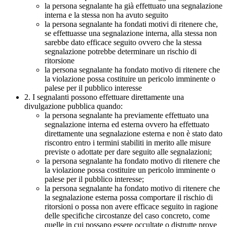
la persona segnalante ha già effettuato una segnalazione
interna e la stessa non ha avuto seguito
la persona segnalante ha fondati motivi di ritenere che,
se effettuasse una segnalazione interna, alla stessa non
sarebbe dato efficace seguito ovvero che la stessa
segnalazione potrebbe determinare un rischio di
ritorsione
la persona segnalante ha fondato motivo di ritenere che
la violazione possa costituire un pericolo imminente o
palese per il pubblico interesse
2. I segnalanti possono effettuare direttamente una
divulgazione pubblica quando:
la persona segnalante ha previamente effettuato una
segnalazione interna ed esterna ovvero ha effettuato
direttamente una segnalazione esterna e non è stato dato
riscontro entro i termini stabiliti in merito alle misure
previste o adottate per dare seguito alle segnalazioni;
la persona segnalante ha fondato motivo di ritenere che
la violazione possa costituire un pericolo imminente o
palese per il pubblico interesse;
la persona segnalante ha fondato motivo di ritenere che
la segnalazione esterna possa comportare il rischio di
ritorsioni o possa non avere efficace seguito in ragione
delle specifiche circostanze del caso concreto, come
quelle in cui possano essere occultate o distrutte prove