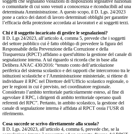
soggetti che segnalano violazioni di disposizioni legislative nazionali
o comunitarie di cui sono venuti a conoscenza e riconducibili ad una
determinata Amministrazione. A questo scopo, il D. Lgs. 24/2023
pone a carico dei datori di lavoro determinati obblighi per garantire
l’efficacia della protezione accordata ai lavoratori e ai soggetti terzi.
Chi è il soggetto incaricato di gestire le segnalazioni?
Il D. Lgs 24/2023, all’articolo 4, comma 5, prevede che i soggetti
del settore pubblico cui è fatto obbligo di prevedere la figura del
Responsabile della Prevenzione della Corruzione e della
Trasparenza (RPCT) affidano a quest'ultimo la gestione del canale di
segnalazione interna. A tal riguardo si ricorda che in base alla
Delibera ANAC 430/2016: “tenuto conto dell’articolazione
periferica del sistema scolastico e dei rapporti che intercorrono tra le
istituzioni scolastiche e l’Amministrazione ministeriale, si ritiene di
individuare il RPC nel Direttore dell’Ufficio scolastico regionale, o
per le regioni in cui è previsto, nel coordinatore regionale.
Considerato l’ambito territoriale particolarmente esteso, al fine di
agevolare il RPC, i dirigenti di ambito territoriale operano quali
referenti del RPC”. Pertanto, in ambito scolastico, la gestione del
canale di segnalazione interna è affidata al RPCT ossia l’USR di
riferimento.
Cosa succede se scrivo direttamente alla scuola?
Il D. Lgs. 24/2023, all’articolo 4, comma 6, prevede che, se la