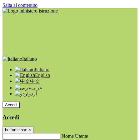
Salta al contenuto
Italiano
Italiano
English
中文
عربى
اردو
Accedi
Accedi
button close
×
Nome Utente