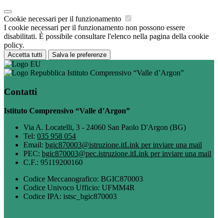
Cookie necessari per il funzionamento
I cookie necessari per il funzionamento non possono essere
disabilitati. È possibile consultare l'elenco nella pagina della cookie
policy.
Accetta tutti
Salva le preferenze
Istituto Comprensivo “Valle d’Argon”
Contatti
Istituto Comprensivo “Valle d’Argon”
Via A. Locatelli, 3 - 24060 San Paolo D'Argon (BG)
Tel:
035 958 054
Email:
bgic870003@istruzione.it
Link per inviare una mail
PEC:
bgic870003@pec.istruzione.it
Link per inviare una mail
C.F.: 95119200160
Codice Meccanografico: BGIC870003
Codice Univoco Ufficio: UFMM4R
Codice IPA: istsc_bgic870003