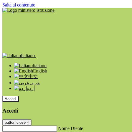
Salta al contenuto
Italiano
Italiano
English
中文
عربى
اردو
Accedi
Accedi
button close
×
Nome Utente