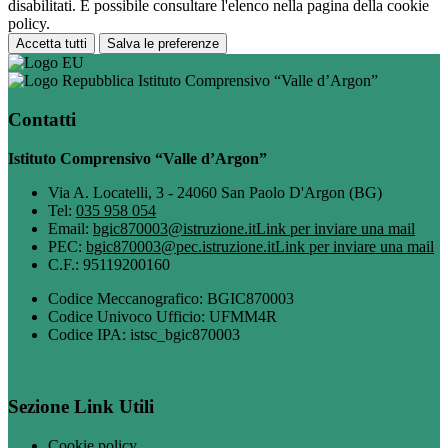
disabilitati. È possibile consultare l'elenco nella pagina della cookie
policy.
Accetta tutti
Salva le preferenze
Istituto Comprensivo “Valle d’Argon”
Contatti
Istituto Comprensivo “Valle d’Argon”
Via A. Locatelli, 3 - 24060 San Paolo D'Argon (BG)
Tel:
035 958 054
Email:
bgic870003@istruzione.it
Link per inviare una mail
PEC:
bgic870003@pec.istruzione.it
Link per inviare una mail
C.F.: 95119200160
Codice Meccanografico: BGIC870003
Codice Univoco Ufficio: UFMM4R
Codice IPA: istsc_bgic870003
Sezione Link Utili
Cookie policy