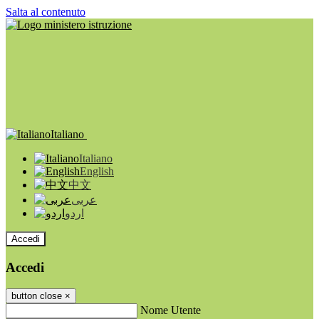
Salta al contenuto
Italiano
Italiano
English
中文
عربى
اردو
Accedi
Accedi
button close
×
Nome Utente