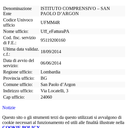
Denominazione
ISTITUTO COMPRENSIVO – SAN
Ente
PAOLO D’ARGON
Codice Univoco
UFMM4R
ufficio
Nome ufficio:
Uff_eFatturaPA
Cod. fisc. servizio
95119200160
di F.E.:
Ultima data validaz.
18/09/2014
c.f.:
Data di avvio del
06/06/2014
servizio:
Regione ufficio:
Lombardia
Provincia ufficio:
BG
Comune ufficio:
San Paolo d’Argon
Indirizzo ufficio:
Via Locatelli, 3
Cap ufficio:
24060
Notizie
Questo sito o gli strumenti terzi da questo utilizzati si avvalgono di
cookie necessari al funzionamento ed utili alle finalità illustrate nella
COOKIE POLICY
.