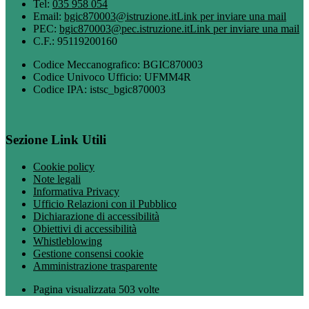
Tel:
035 958 054
Email:
bgic870003@istruzione.it
Link per inviare una mail
PEC:
bgic870003@pec.istruzione.it
Link per inviare una mail
C.F.: 95119200160
Codice Meccanografico: BGIC870003
Codice Univoco Ufficio: UFMM4R
Codice IPA: istsc_bgic870003
Sezione Link Utili
Cookie policy
Note legali
Informativa Privacy
Ufficio Relazioni con il Pubblico
Dichiarazione di accessibilità
Obiettivi di accessibilità
Whistleblowing
Gestione consensi cookie
Amministrazione trasparente
Pagina visualizzata
503
volte