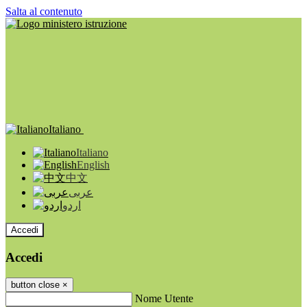
Salta al contenuto
Italiano
Italiano
English
中文
عربى
اردو
Accedi
Accedi
button close
×
Nome Utente