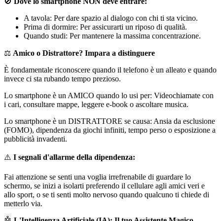
🚫
Dove lo smartphone NON deve entrare:
A tavola: Per dare spazio al dialogo con chi ti sta vicino.
Prima di dormire: Per assicurarti un riposo di qualità.
Quando studi: Per mantenere la massima concentrazione.
⚖️
Amico o Distrattore? Impara a distinguere
È fondamentale riconoscere quando il telefono è un alleato e quando
invece ci sta rubando tempo prezioso.
Lo smartphone è un AMICO quando lo usi per: Videochiamate con
i cari, consultare mappe, leggere e-book o ascoltare musica.
Lo smartphone è un DISTRATTORE se causa: Ansia da esclusione
(FOMO), dipendenza da giochi infiniti, tempo perso o esposizione a
pubblicità invadenti.
⚠️
I segnali d'allarme della dipendenza:
Fai attenzione se senti una voglia irrefrenabile di guardare lo
schermo, se inizi a isolarti preferendo il cellulare agli amici veri e
allo sport, o se ti senti molto nervoso quando qualcuno ti chiede di
metterlo via.
🤖
L'Intelligenza Artificiale (IA): Il tuo Assistente Magico