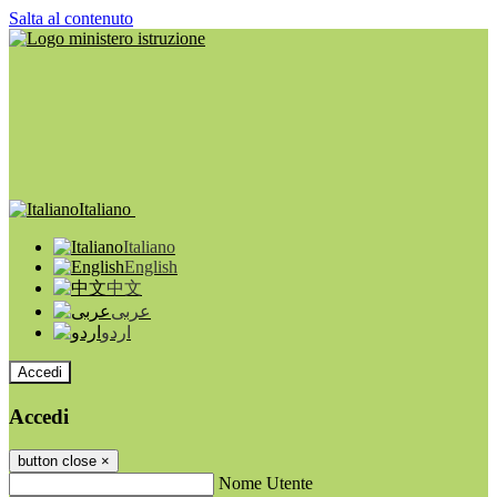
Salta al contenuto
Italiano
Italiano
English
中文
عربى
اردو
Accedi
Accedi
button close
×
Nome Utente