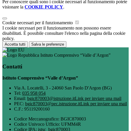
Per conoscere quali sono i cookie necessari al funzionamento potete
visionare la
COOKIE POLICY
.
Cookie necessari per il funzionamento
I cookie necessari per il funzionamento non possono essere
disabilitati. È possibile consultare l'elenco nella pagina della cookie
policy.
Accetta tutti
Salva le preferenze
Istituto Comprensivo “Valle d’Argon”
Contatti
Istituto Comprensivo “Valle d’Argon”
Via A. Locatelli, 3 - 24060 San Paolo D'Argon (BG)
Tel:
035 958 054
Email:
bgic870003@istruzione.it
Link per inviare una mail
PEC:
bgic870003@pec.istruzione.it
Link per inviare una mail
C.F.: 95119200160
Codice Meccanografico: BGIC870003
Codice Univoco Ufficio: UFMM4R
Codice IPA: istsc_bgic870003