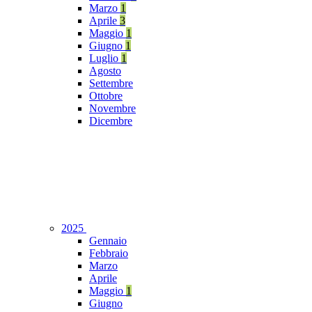
Marzo
1
Aprile
3
Maggio
1
Giugno
1
Luglio
1
Agosto
Settembre
Ottobre
Novembre
Dicembre
2025
Gennaio
Febbraio
Marzo
Aprile
Maggio
1
Giugno