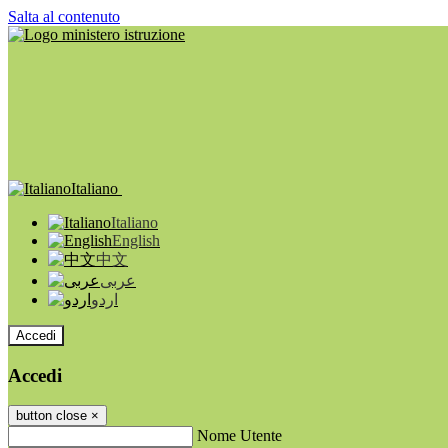
Salta al contenuto
Italiano
Italiano
English
中文
عربى
اردو
Accedi
Accedi
button close
×
Nome Utente