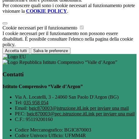
Per conoscere quali sono i cookie necessari al funzionamento potete
visionare la
COOKIE POLICY
.
Cookie necessari per il funzionamento
I cookie necessari per il funzionamento non possono essere
disabilitati. È possibile consultare l'elenco nella pagina della cookie
policy.
Accetta tutti
Salva le preferenze
Istituto Comprensivo “Valle d’Argon”
Contatti
Istituto Comprensivo “Valle d’Argon”
Via A. Locatelli, 3 - 24060 San Paolo D'Argon (BG)
Tel:
035 958 054
Email:
bgic870003@istruzione.it
Link per inviare una mail
PEC:
bgic870003@pec.istruzione.it
Link per inviare una mail
C.F.: 95119200160
Codice Meccanografico: BGIC870003
Codice Univoco Ufficio: UFMM4R