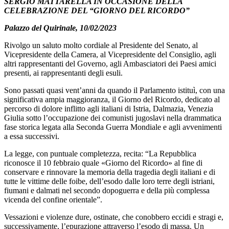
SERGIO MATTARELLA IN OCCASIONE DELLA
CELEBRAZIONE DEL “GIORNO DEL RICORDO”
Palazzo del Quirinale, 10/02/2023
Rivolgo un saluto molto cordiale al Presidente del Senato, al
Vicepresidente della Camera, al Vicepresidente del Consiglio, agli
altri rappresentanti del Governo, agli Ambasciatori dei Paesi amici
presenti, ai rappresentanti degli esuli.
Sono passati quasi vent’anni da quando il Parlamento istituì, con una
significativa ampia maggioranza, il Giorno del Ricordo, dedicato al
percorso di dolore inflitto agli italiani di Istria, Dalmazia, Venezia
Giulia sotto l’occupazione dei comunisti jugoslavi nella drammatica
fase storica legata alla Seconda Guerra Mondiale e agli avvenimenti
a essa successivi.
La legge, con puntuale completezza, recita: “La Repubblica
riconosce il 10 febbraio quale «Giorno del Ricordo» al fine di
conservare e rinnovare la memoria della tragedia degli italiani e di
tutte le vittime delle foibe, dell’esodo dalle loro terre degli istriani,
fiumani e dalmati nel secondo dopoguerra e della più complessa
vicenda del confine orientale”.
Vessazioni e violenze dure, ostinate, che conobbero eccidi e stragi e,
successivamente, l’epurazione attraverso l’esodo di massa. Un