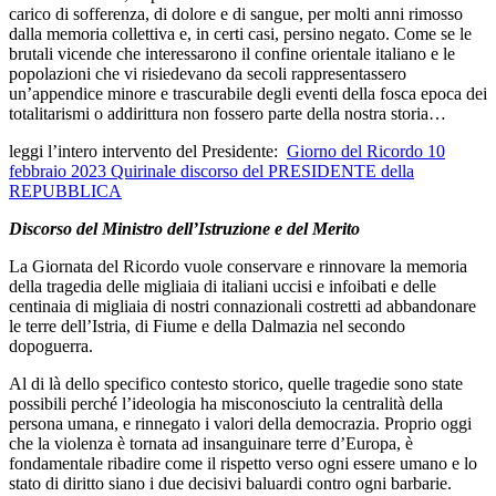
carico di sofferenza, di dolore e di sangue, per molti anni rimosso
dalla memoria collettiva e, in certi casi, persino negato. Come se le
brutali vicende che interessarono il confine orientale italiano e le
popolazioni che vi risiedevano da secoli rappresentassero
un’appendice minore e trascurabile degli eventi della fosca epoca dei
totalitarismi o addirittura non fossero parte della nostra storia…
leggi l’intero intervento del Presidente:
Giorno del Ricordo 10
febbraio 2023 Quirinale discorso del PRESIDENTE della
REPUBBLICA
Discorso del Ministro dell’Istruzione e del Merito
La Giornata del Ricordo vuole conservare e rinnovare la memoria
della tragedia delle migliaia di italiani uccisi e infoibati e delle
centinaia di migliaia di nostri connazionali costretti ad abbandonare
le terre dell’Istria, di Fiume e della Dalmazia nel secondo
dopoguerra.
Al di là dello specifico contesto storico, quelle tragedie sono state
possibili perché l’ideologia ha misconosciuto la centralità della
persona umana, e rinnegato i valori della democrazia. Proprio oggi
che la violenza è tornata ad insanguinare terre d’Europa, è
fondamentale ribadire come il rispetto verso ogni essere umano e lo
stato di diritto siano i due decisivi baluardi contro ogni barbarie.