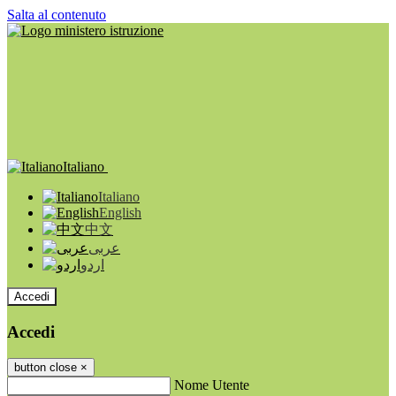
Salta al contenuto
Italiano
Italiano
English
中文
عربى
اردو
Accedi
Accedi
button close
×
Nome Utente