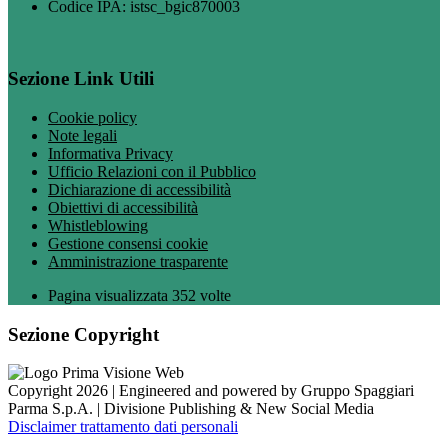
Codice IPA: istsc_bgic870003
Sezione Link Utili
Cookie policy
Note legali
Informativa Privacy
Ufficio Relazioni con il Pubblico
Dichiarazione di accessibilità
Obiettivi di accessibilità
Whistleblowing
Gestione consensi cookie
Amministrazione trasparente
Pagina visualizzata
352
volte
Sezione Copyright
Copyright 2026 | Engineered and powered by Gruppo Spaggiari
Parma S.p.A. | Divisione Publishing & New Social Media
Disclaimer trattamento dati personali