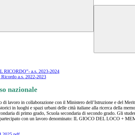
EL RICORDO”- a.s. 2023-2024
l Ricordo a.s. 2022-2023
so nazionale
po di lavoro in collaborazione con il Ministero dell’Istruzione e del Me
orici in luoghi e spazi urbani delle città italiane alla ricerca della memor
 secondaria di primo grado, Scuola secondaria di secondo grado. Gli stu
no partecipato con un lavoro denominato: IL GIOCO DEL LOCO + MEMOLO
2025.pdf