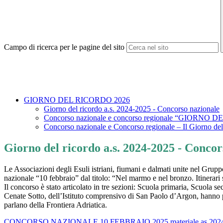
Campo di ricerca per le pagine del sito
GIORNO DEL RICORDO 2026
Giorno del ricordo a.s. 2024-2025 - Concorso nazionale
Concorso nazionale e concorso regionale “GIORNO D
Concorso nazionale e Concorso regionale – Il Giorno de
Giorno del ricordo a.s. 2024-2025 - Concor
Le Associazioni degli Esuli istriani, fiumani e dalmati unite nel Grup
nazionale “10 febbraio” dal titolo: “Nel marmo e nel bronzo. Itinerari st
Il concorso è stato articolato in tre sezioni: Scuola primaria, Scuola
Cenate Sotto, dell’Istituto comprensivo di San Paolo d’Argon, han
parlano della Frontiera Adriatica.
CONCORSO NAZIONALE 10 FEBBRAIO 2025 materiale as 2024 