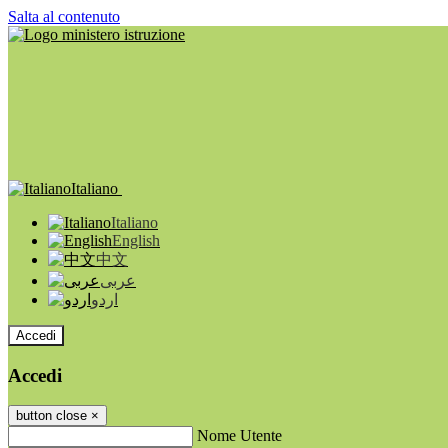
Salta al contenuto
Italiano
Italiano
English
中文
عربى
اردو
Accedi
Accedi
button close
×
Nome Utente