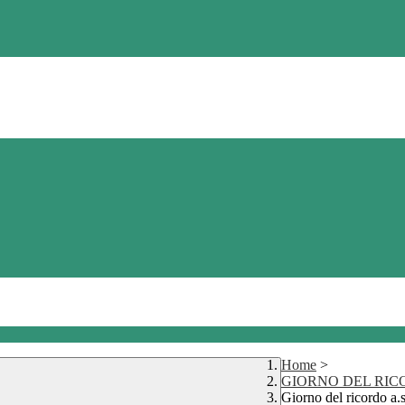
Home
>
GIORNO DEL RIC
Giorno del ricordo a