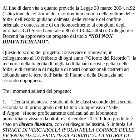
Al fine di dare vita a quanto prevede la Legge 30 marzo 2004, n.92
(Istituzione del «Giorno del ricordo» in memoria delle vittime delle
foibe, dell’esodo giuliano-dalmata, delle vicende del confine
orientale e concessione di un riconoscimento ai congiunti degli
infoibati - GU Serie Generale n.86 del 13-04-2004) il Collegio dei
Docenti ha approvato un progetto dal titolo
“NOI NON
DIMENTICHIAMO”.
Questo lo scopo del progetto:
conservare e rinnovare, in
collegamento al 10 febbraio di ogni anno (“Giorno del Ricordo”), la
memoria della tragedia di migliaia di Italiani uccisi e gettati nelle
foibe, e di centinaia di migliaia di nostri connazionali costretti ad
abbandonare le terre dell’Istria, di Fiume e della Dalmazia nel
secondo dopoguerra.
Tre i momenti salienti del progetto:
1.
Trenta studentesse e studenti delle classi seconde della scuola
secondaria di primo grado dell’Istituto Comprensivo “Valle
d’Argon” si sono proficuamente dedicati ad un laboratorio
pomeridiano vissuto da ottobre a dicembre 2025. Il loro prodotto è
stato un
libretto illustrato
, con dei disegni bellissimi. Si intitola
LA
STRAGE DI VERGAROLLA (POLA) NELLA CORNICE DELLE
VICENDE DELLA FRONTIERA ADRIATICA. LA STORIA DI