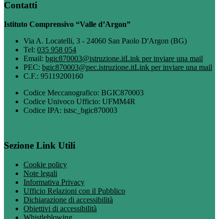
Contatti
Istituto Comprensivo “Valle d’Argon”
Via A. Locatelli, 3 - 24060 San Paolo D'Argon (BG)
Tel:
035 958 054
Email:
bgic870003@istruzione.it
Link per inviare una mail
PEC:
bgic870003@pec.istruzione.it
Link per inviare una mail
C.F.: 95119200160
Codice Meccanografico: BGIC870003
Codice Univoco Ufficio: UFMM4R
Codice IPA: istsc_bgic870003
Sezione Link Utili
Cookie policy
Note legali
Informativa Privacy
Ufficio Relazioni con il Pubblico
Dichiarazione di accessibilità
Obiettivi di accessibilità
Whistleblowing