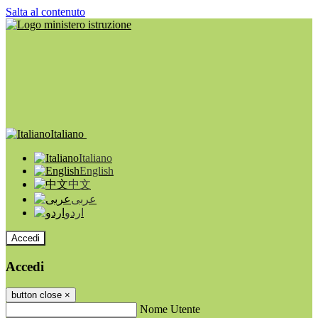
Salta al contenuto
Italiano
Italiano
English
中文
عربى
اردو
Accedi
Accedi
button close
×
Nome Utente