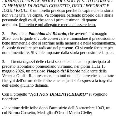
ERMINIA DIONIS BERNOBI E DEL SUO VESTITO ISTRIANO
IN MEMORIA DI NORMA COSSETTO, DEGLI INFOIBATI E
DEGLI ESULI.
È un libretto prezioso perché fa capire che la storia
non va negata, va capita. Va compresa partendo proprio dalla storia
personale degli esuli, che sono i primi testimoni di quanto
accaduto.
Il libretto è qui allegato e merita di essere letto.
2.
Posa della
Panchina del Ricordo
, che avverrà il 4 maggio
2026, con la quale si vuole conservare e tramandare il preziosissimo
bene immateriale che si esprime nella memoria e nella testimonianza.
Si vuole ricordare per radicare nel presente. Ci si vuole fermare per
non dimenticare. Si vuole imparare dalla storia per costruire la pace.
3.
I trenta ragazzi delle classi seconde che hanno partecipato al
predetto laboratorio pomeridiano vivranno, nei giorni 11,12,13
maggio 2026, un prezioso
Viaggio del Ricordo
nelle terre della
Venezia Giulia. Rappresenteranno tutti noi nelle terre che sono state
i luoghi dell’orrore delle foibe e nelle quali si è espressa la tragedia
dell’esodo giuliano dalmata.
Con il progetto
“NOI NON DIMENTICHIAMO”
si vogliono
ricordare:
- le vittime delle foibe dopo l’armistizio dell’8 settembre 1943, tra
cui Norma Cossetto, Medaglia d’Oro al Merito Civile;