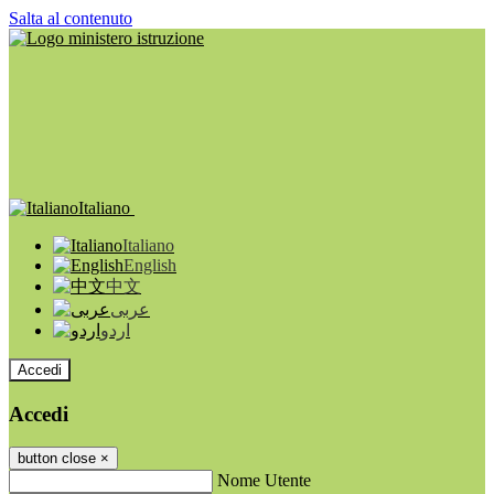
Salta al contenuto
Italiano
Italiano
English
中文
عربى
اردو
Accedi
Accedi
button close
×
Nome Utente