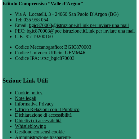
Istituto Comprensivo “Valle d’Argon”
Via A. Locatelli, 3 - 24060 San Paolo D'Argon (BG)
Tel:
035 958 054
Email:
bgic870003@istruzione.it
Link per inviare una mail
PEC:
bgic870003@pec.istruzione.it
Link per inviare una mail
C.F.: 95119200160
Codice Meccanografico: BGIC870003
Codice Univoco Ufficio: UFMM4R
Codice IPA: istsc_bgic870003
Sezione Link Utili
Cookie policy
Note legali
Informativa Privacy
Ufficio Relazioni con il Pubblico
Dichiarazione di accessibilità
Obiettivi di accessibilità
Whistleblowing
Gestione consensi cookie
Amministrazione trasparente