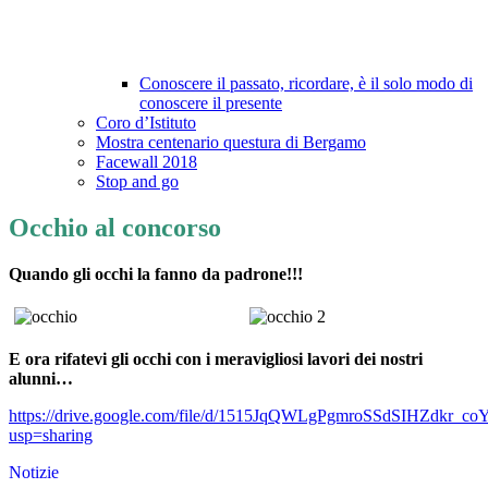
Conoscere il passato, ricordare, è il solo modo di
conoscere il presente
Coro d’Istituto
Mostra centenario questura di Bergamo
Facewall 2018
Stop and go
Occhio al concorso
Quando gli occhi la fanno da padrone!!!
E ora rifatevi gli occhi con i meravigliosi lavori dei nostri
alunni…
https://drive.google.com/file/d/1515JqQWLgPgmroSSdSIHZdkr_co
usp=sharing
Notizie