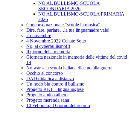
NO AL BULLISMO-SCUOLA
SECONDARIA 2026
NO AL BULLISMO-SCUOLA PRIMARIA
2026
Concorso nazionale “scuole in musica”
Dire, fare, parlare…la tua linguamadre vale!
25 novembre
4 Novembre 2022 Cenate Sotto
No, al cyberbullismo!!!
Il giorno della memoria
Giornata nazionale in memoria delle vittime del covid
19
No war – la scuola italiana dice no alla guerra
Occhio al concorso
DAD didattica a distanza
Un nodo blu contro il bullismo
Progetto KET – lingua inglese
Progetto amico albero
Progetto merenda sana
10 Febbraio, il Giorno del ricordo