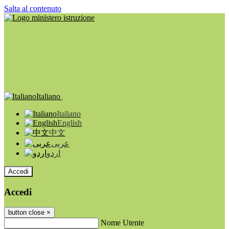
Salta al contenuto
Italiano
Italiano
English
中文
عربى
اردو
Accedi
Accedi
button close
×
Nome Utente