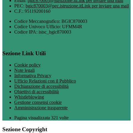
Email:
bgic870003@istruzione.it
Link per inviare una mail
PEC:
bgic870003@pec.istruzione.it
Link per inviare una mail
C.F.: 95119200160
Codice Meccanografico: BGIC870003
Codice Univoco Ufficio: UFMM4R
Codice IPA: istsc_bgic870003
Sezione Link Utili
Cookie policy
Note legali
Informativa Privacy
Ufficio Relazioni con il Pubblico
Dichiarazione di accessibilità
Obiettivi di accessibilità
Whistleblowing
Gestione consensi cookie
Amministrazione trasparente
Pagina visualizzata
321
volte
Sezione Copyright