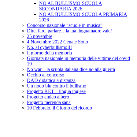
NO AL BULLISMO-SCUOLA
SECONDARIA 2026
NO AL BULLISMO-SCUOLA PRIMARIA
2026
Concorso nazionale “scuole in musica”
Dire, fare, parlare…la tua linguamadre vale!
25 novembre
4 Novembre 2022 Cenate Sotto
No, al cyberbullismo!!!
Il giorno della memoria
Giornata nazionale in memoria delle vittime del covid
19
No war – la scuola italiana dice no alla guerra
Occhio al concorso
DAD didattica a distanza
Un nodo blu contro il bullismo
Progetto KET – lingua inglese
Progetto amico albero
Progetto merenda sana
10 Febbraio, il Giorno del ricordo