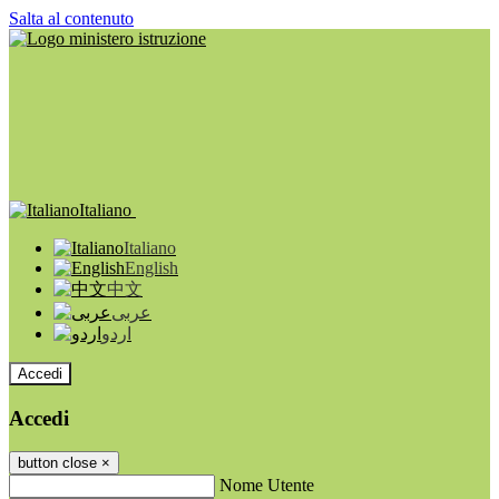
Salta al contenuto
Italiano
Italiano
English
中文
عربى
اردو
Accedi
Accedi
button close
×
Nome Utente