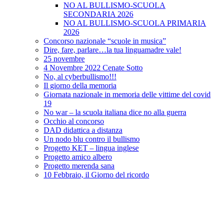
NO AL BULLISMO-SCUOLA
SECONDARIA 2026
NO AL BULLISMO-SCUOLA PRIMARIA
2026
Concorso nazionale “scuole in musica”
Dire, fare, parlare…la tua linguamadre vale!
25 novembre
4 Novembre 2022 Cenate Sotto
No, al cyberbullismo!!!
Il giorno della memoria
Giornata nazionale in memoria delle vittime del covid
19
No war – la scuola italiana dice no alla guerra
Occhio al concorso
DAD didattica a distanza
Un nodo blu contro il bullismo
Progetto KET – lingua inglese
Progetto amico albero
Progetto merenda sana
10 Febbraio, il Giorno del ricordo