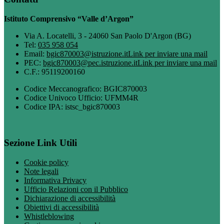
Istituto Comprensivo “Valle d’Argon”
Via A. Locatelli, 3 - 24060 San Paolo D'Argon (BG)
Tel:
035 958 054
Email:
bgic870003@istruzione.it
Link per inviare una mail
PEC:
bgic870003@pec.istruzione.it
Link per inviare una mail
C.F.: 95119200160
Codice Meccanografico: BGIC870003
Codice Univoco Ufficio: UFMM4R
Codice IPA: istsc_bgic870003
Sezione Link Utili
Cookie policy
Note legali
Informativa Privacy
Ufficio Relazioni con il Pubblico
Dichiarazione di accessibilità
Obiettivi di accessibilità
Whistleblowing