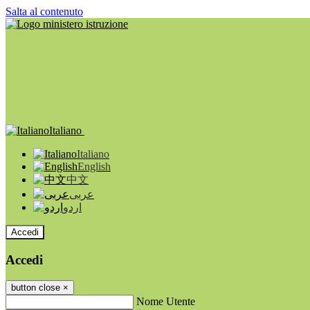
Salta al contenuto
Italiano
Italiano
English
中文
عربى
اردو
Accedi
Accedi
button close
×
Nome Utente