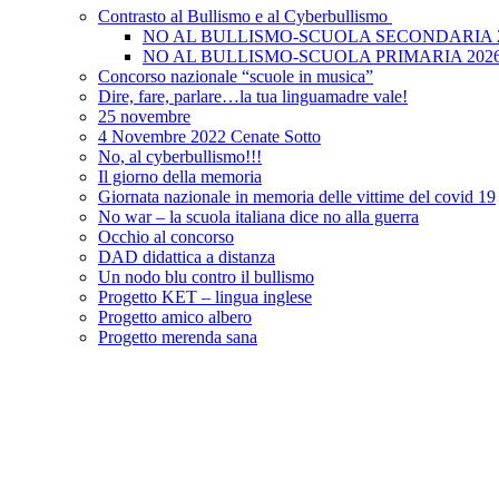
Contrasto al Bullismo e al Cyberbullismo
NO AL BULLISMO-SCUOLA SECONDARIA 
NO AL BULLISMO-SCUOLA PRIMARIA 202
Concorso nazionale “scuole in musica”
Dire, fare, parlare…la tua linguamadre vale!
25 novembre
4 Novembre 2022 Cenate Sotto
No, al cyberbullismo!!!
Il giorno della memoria
Giornata nazionale in memoria delle vittime del covid 19
No war – la scuola italiana dice no alla guerra
Occhio al concorso
DAD didattica a distanza
Un nodo blu contro il bullismo
Progetto KET – lingua inglese
Progetto amico albero
Progetto merenda sana