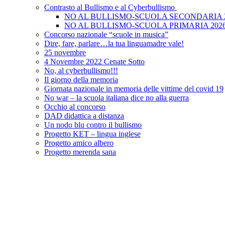
Contrasto al Bullismo e al Cyberbullismo
NO AL BULLISMO-SCUOLA SECONDARIA 
NO AL BULLISMO-SCUOLA PRIMARIA 202
Concorso nazionale “scuole in musica”
Dire, fare, parlare…la tua linguamadre vale!
25 novembre
4 Novembre 2022 Cenate Sotto
No, al cyberbullismo!!!
Il giorno della memoria
Giornata nazionale in memoria delle vittime del covid 19
No war – la scuola italiana dice no alla guerra
Occhio al concorso
DAD didattica a distanza
Un nodo blu contro il bullismo
Progetto KET – lingua inglese
Progetto amico albero
Progetto merenda sana