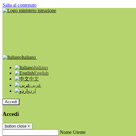
Salta al contenuto
Italiano
Italiano
English
中文
عربى
اردو
Accedi
Accedi
button close
×
Nome Utente